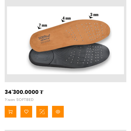
34'300.0000
₮
Улавч SOFTBED