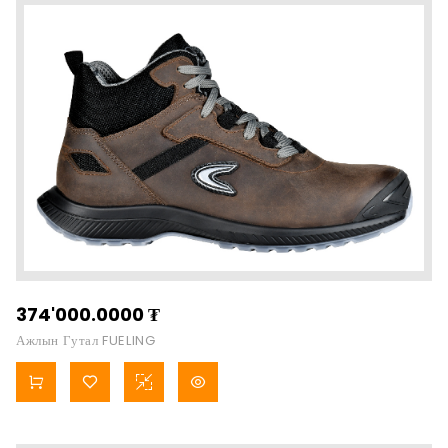
374'000.0000
₮
Ажлын Гутал FUELING