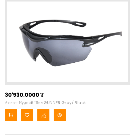
30'930.0000
₮
Ажлын Нүдний Шил GUNNER Grey/ Black