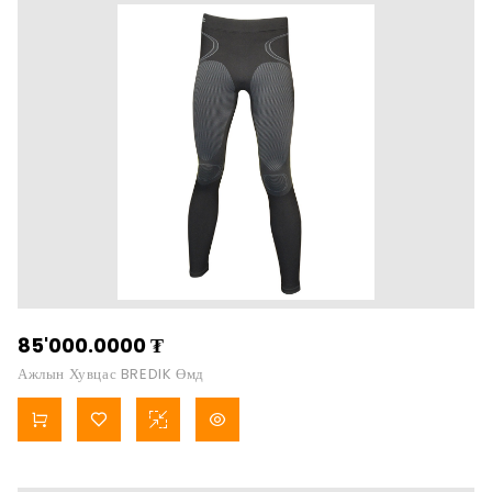
85'000.0000
₮
Ажлын Хувцас BREDIK Өмд