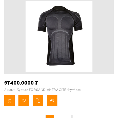
91'400.0000
₮
Ажлын Хувцас FORSAND ANTRACITE Футболк