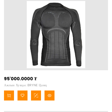
95'000.0000
₮
Ажлын Хувцас BRYNE Цамц