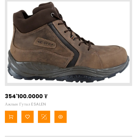
354'100.0000
₮
Ажлын Гутал ESALEN