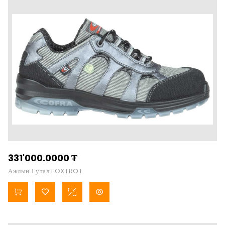
331'000.0000
₮
Ажлын Гутал FOXTROT