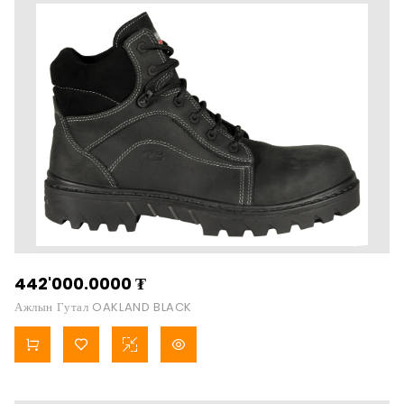
442'000.0000
₮
Ажлын Гутал OAKLAND BLACK