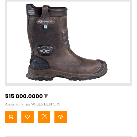
515'000.0000
₮
Ажлын Гутал WOERDEN S7S