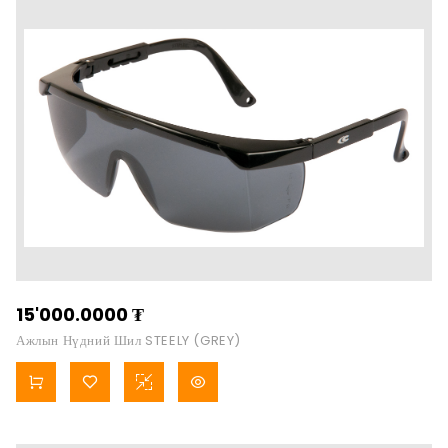
15'000.0000
₮
Ажлын Нүдний Шил STEELY (GREY)