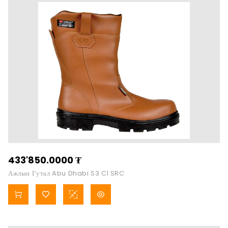
433'850.0000
₮
Ажлын Гутал Abu Dhabi S3 CI SRC