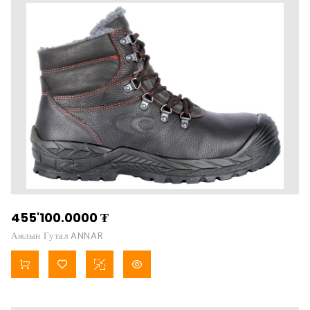
455'100.0000
₮
Ажлын Гутал ANNAR