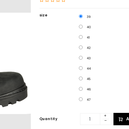
size
39
40
41
42
43
44
45
46
47
A
Quantity