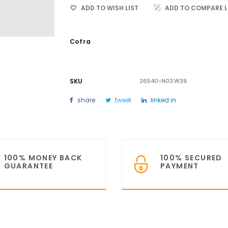
ADD TO WISH LIST
ADD TO COMPARE L
Cofra
SKU
26540-N03.W39
share
tweet
linked in
100% MONEY BACK
100% SECURED
GUARANTEE
PAYMENT