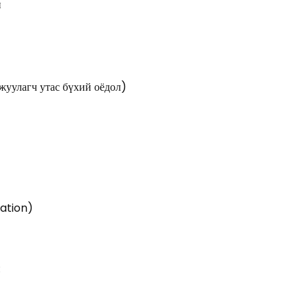
н
жуулагч утас бүхий оёдол)
ration)
й