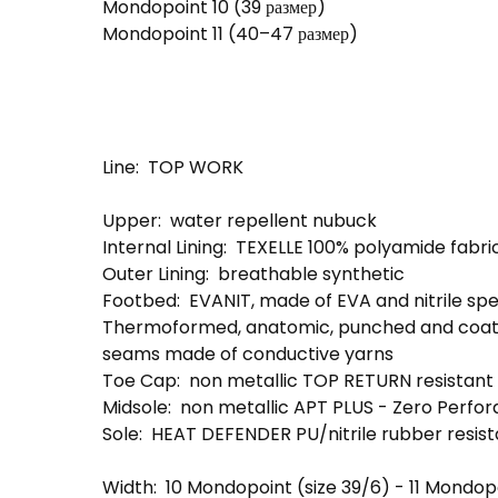
Mondopoint 10 (39 размер)
Mondopoint 11 (40–47 размер)
Line:
TOP WORK
Upper:
water repellent nubuck
Internal Lining:
TEXELLE 100% polyamide fabric
Outer Lining:
breathable synthetic
Footbed:
EVANIT, made of EVA and nitrile s
Thermoformed, anatomic, punched and coated 
seams made of conductive yarns
Toe Cap:
non metallic TOP RETURN resistant 
Midsole:
non metallic APT PLUS - Zero Perfor
Sole:
HEAT DEFENDER PU/nitrile rubber resist
Width:
10 Mondopoint (size 39/6) - 11 Mondop