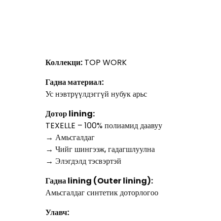
Коллекци:
TOP WORK
Гадна материал:
Ус нэвтрүүлдэггүй нубук арьс
Дотор lining:
TEXELLE – 100% полиамид даавуу
→ Амьсгалдаг
→ Чийг шингээж, гадагшлуулна
→ Элэгдэлд тэсвэртэй
Гадна lining (Outer lining):
Амьсгалдаг синтетик доторлогоо
Улавч: