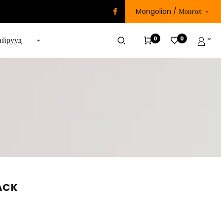
Mongolian / Монгол
0
0
айрууд
ACK