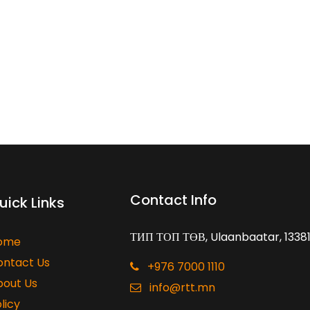
Contact Info
uick Links
ТИП ТОП ТӨВ, Ulaanbaatar, 1338
ome
ontact Us
+976 7000 1110
bout Us
info@rtt.mn
licy