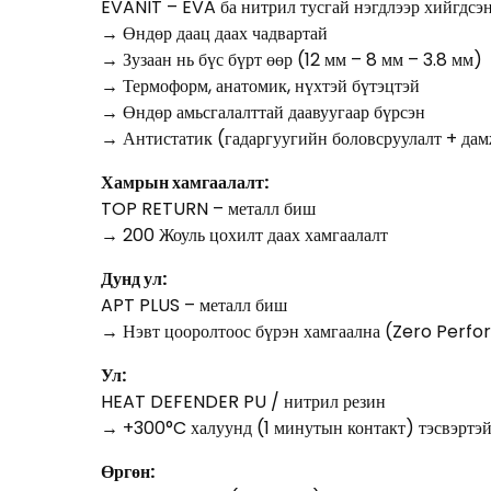
EVANIT – EVA ба нитрил тусгай нэгдлээр хийгдсэ
→ Өндөр даац даах чадвартай
→ Зузаан нь бүс бүрт өөр (12 мм – 8 мм – 3.8 мм)
→ Термоформ, анатомик, нүхтэй бүтэцтэй
→ Өндөр амьсгалалттай даавуугаар бүрсэн
→ Антистатик (гадаргуугийн боловсруулалт + дам
Хамрын хамгаалалт:
TOP RETURN – металл биш
→ 200 Жоуль цохилт даах хамгаалалт
Дунд ул:
APT PLUS – металл биш
→ Нэвт цооролтоос бүрэн хамгаална (Zero Perfo
Ул:
HEAT DEFENDER PU / нитрил резин
→ +300°C халуунд (1 минутын контакт) тэсвэртэ
Өргөн: