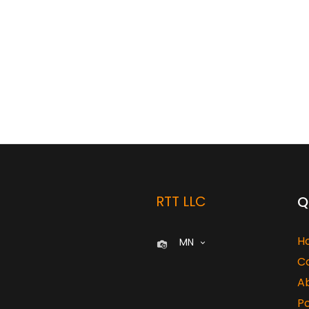
RTT LLC
Q
H
MN
C
A
Po