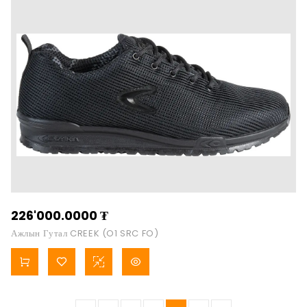
226'000.0000
₮
Ажлын Гутал CREEK (O1 SRC FO)