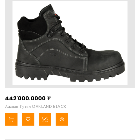
442'000.0000
₮
Ажлын Гутал OAKLAND BLACK