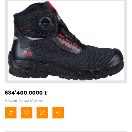
634'400.0000
₮
Ажлын Гутал Odino