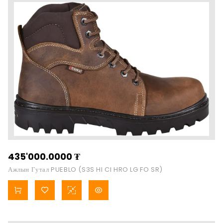
435'000.0000
₮
Ажлын Гутал PUEBLO (S3S HI CI HRO LG FO SR)