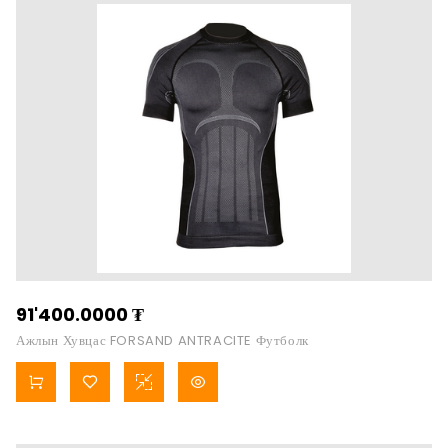
91'400.0000
₮
Ажлын Хувцас FORSAND ANTRACITE Футболк