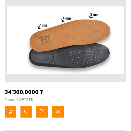
34'300.0000
₮
Улавч SOFTBED