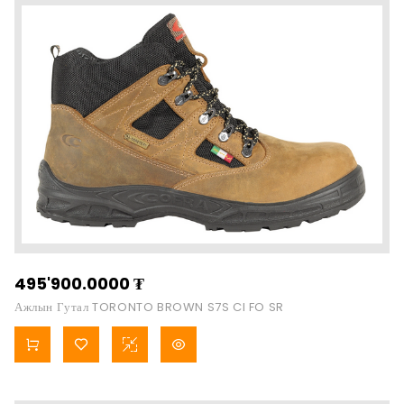
495'900.0000
₮
Ажлын Гутал TORONTO BROWN S7S CI FO SR