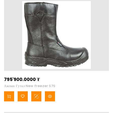
795'900.0000
₮
Ажлын Гутал New Freezer S7S