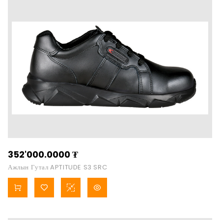
352'000.0000
₮
Ажлын Гутал APTITUDE S3 SRC