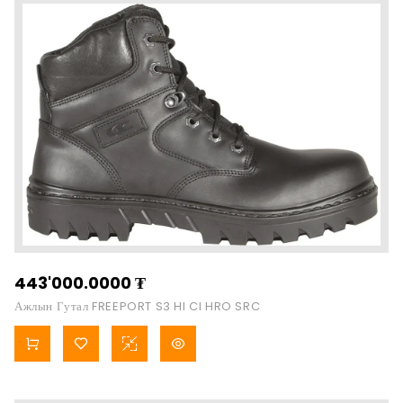
443'000.0000
₮
Ажлын Гутал FREEPORT S3 HI CI HRO SRC