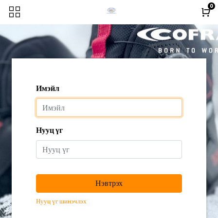
0
Имэйл
Нууц үг
Нэвтрэх
Нууц үг шинэчлэх