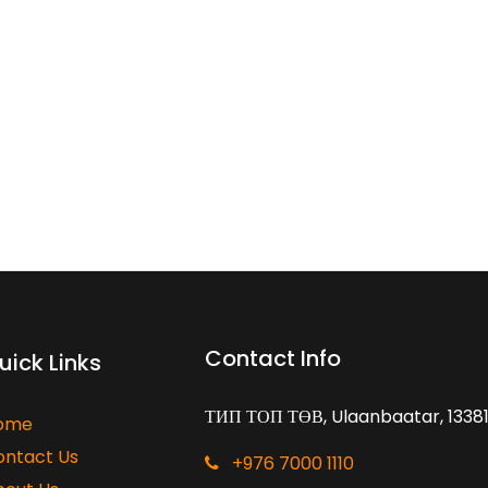
Contact Info
uick Links
ТИП ТОП ТӨВ, Ulaanbaatar, 1338
ome
ontact Us
+976 7000 1110