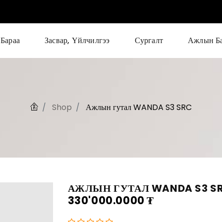
Бараа
Засвар, Үйлчилгээ
Сургалт
Ажлын Б
Shop
Ажлын гутал WANDA S3 SRC
АЖЛЫН ГУТАЛ WANDA S3 S
330'000.0000
₮