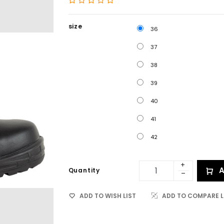
size
36
37
38
39
40
41
42
A
Quantity
ADD TO WISH LIST
ADD TO COMPARE L