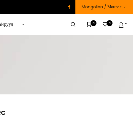
Mongolian / Монгол
0
0
айрууд
RC