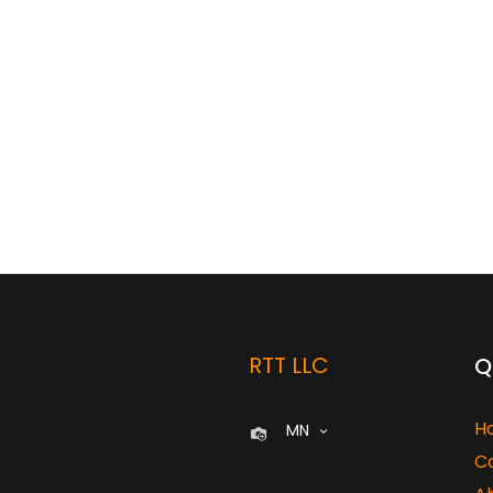
RTT LLC
Q
H
MN
C