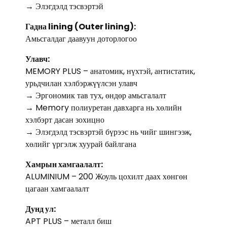
→ Элэгдэлд тэсвэртэй
Гадна lining (Outer lining):
Амьсгалдаг даавуун доторлогоо
Улавч:
MEMORY PLUS – анатомик, нүхтэй, антистатик,
урьдчилан хэлбэржүүлсэн улавч
→ Эргономик тав тух, өндөр амьсгалалт
→ Memory полиуретан давхарга нь хөлийн
хэлбэрт дасан зохицно
→ Элэгдэлд тэсвэртэй бүрээс нь чийг шингээж,
хөлийг үргэлж хуурай байлгана
Хамрын хамгаалалт:
ALUMINIUM – 200 Жоуль цохилт даах хөнгөн
цагаан хамгаалалт
Дунд ул:
APT PLUS – металл биш