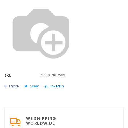
SKU
79550-N01.W39
share
tweet
linked in
WE SHIPPING
WORLDWIDE