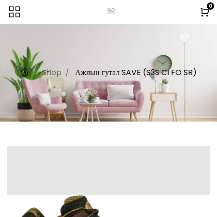
0
Shop
Ажлын гутал SAVE (S3S CI FO SR)