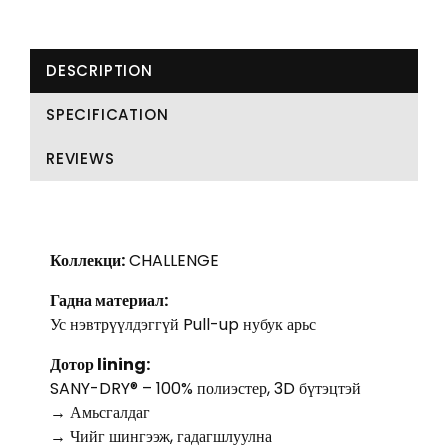
DESCRIPTION
SPECIFICATION
REVIEWS
Коллекци:
CHALLENGE
Гадна материал:
Ус нэвтрүүлдэггүй Pull-up нубук арьс
Дотор lining:
SANY-DRY® – 100% полиэстер, 3D бүтэцтэй
→ Амьсгалдаг
→ Чийг шингээж, гадагшлуулна