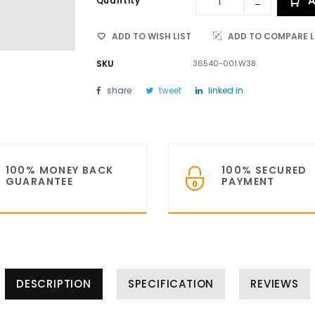
A
Quantity
ADD TO WISH LIST
ADD TO COMPARE L
SKU
36540-001.W38
share
tweet
linked in
100% MONEY BACK
100% SECURED
GUARANTEE
PAYMENT
DESCRIPTION
SPECIFICATION
REVIEWS