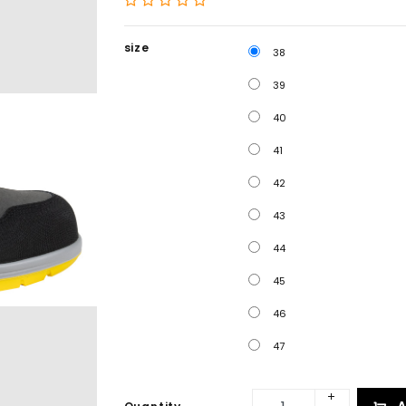
size
38
39
40
41
42
43
44
45
46
47