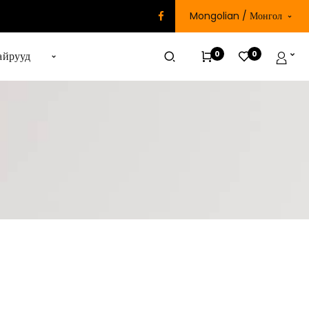
Mongolian / Монгол
0
0
айрууд