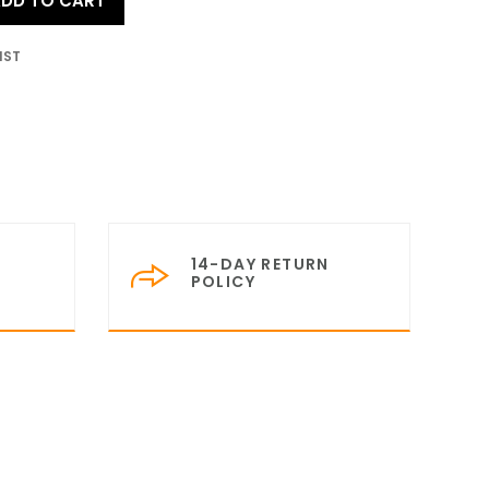
DD TO CART
IST
14-DAY RETURN
POLICY