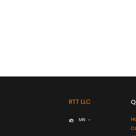
RTT LLC
Q
H
MN
C