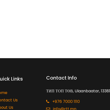
Contact Info
uick Links
ТИП ТОП ТӨВ, Ulaanbaatar, 1338
ome
ontact Us
+976 7000 1110
bout Us
info@rtt.mn