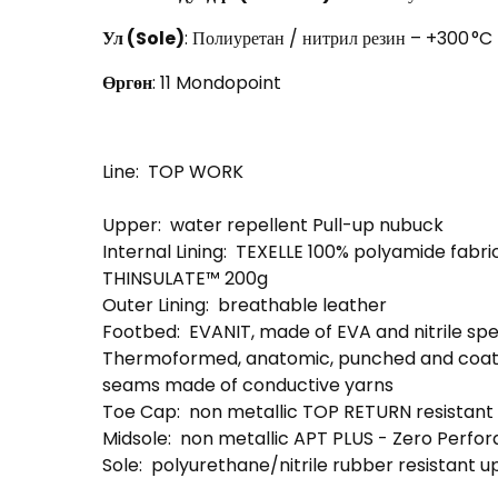
Ул (Sole)
: Полиуретан / нитрил резин – +300 °C 
Өргөн
: 11 Mondopoint
Line:
TOP WORK
Upper:
water repellent Pull-up nubuck
Internal Lining:
TEXELLE 100% polyamide fabric
THINSULATE™ 200g
Outer Lining:
breathable leather
Footbed:
EVANIT, made of EVA and nitrile s
Thermoformed, anatomic, punched and coated 
seams made of conductive yarns
Toe Cap:
non metallic TOP RETURN resistant 
Midsole:
non metallic APT PLUS - Zero Perfor
Sole:
polyurethane/nitrile rubber resistant u