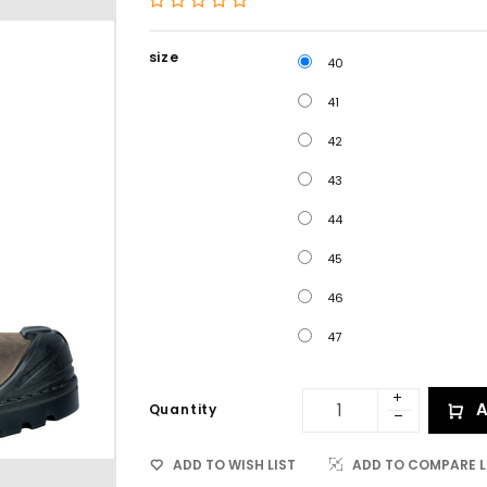
size
40
41
42
43
44
45
46
47
A
Quantity
ADD TO WISH LIST
ADD TO COMPARE L