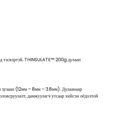
дэлд тэсвэртэй. THINSULATE™ 200g дулаан
н зузаан (12мм – 8мм – 3.8мм). Дулаанаар
боловсруулалт, дамжуулагч утсаар хийсэн оёдолтой