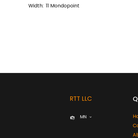
Width:
11 Mondopoint
RTT LLC
Q
H
MN
C
A