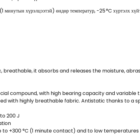
(1 минутын хүрэлцээтэй) өндөр температур, -25 °C хүртэлх хүй
, breathable, it absorbs and releases the moisture, abras
pecial compound, with high bearing capacity and variabl
with highly breathable fabric. Antistatic thanks to a sp
to 200 J
ation
p to +300 °C (1 minute contact) and to low temperatures 