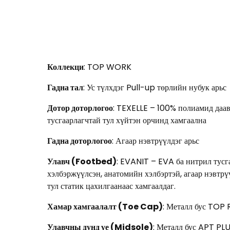
Коллекци
: TOP WORK
Гадна тал
: Ус түлхдэг Pull-up төрлийн нубук арьс
Дотор доторлогоо
: TEXELLE – 100% полиамид даав
тусгаарлагчтай тул хүйтэн орчинд хамгаална
Гадна доторлогоо
: Агаар нэвтрүүлдэг арьс
Улавч (Footbed)
: EVANIT – EVA ба нитрил тусга
хэлбэржүүлсэн, анатомийн хэлбэртэй, агаар нэвтрү
тул статик цахилгаанаас хамгаалдаг.
Хамар хамгаалалт (Toe Cap)
: Металл бус TOP
Улавчны дунд үе (Midsole)
: Металл бус APT PL