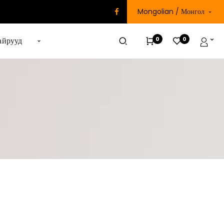
Mongolian / Монгол
0
0
айрууд