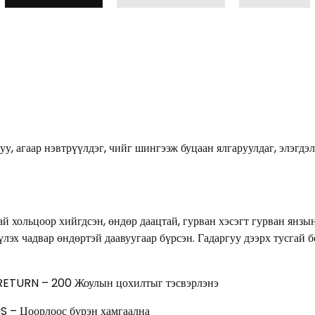
уу, агаар нэвтрүүлдэг, чийг шингээж буцаан ялгаруулдаг, элэг
й хольцоор хийгдсэн, өндөр даацтай, гурван хэсэгт гурван янзы
үлэх чадвар өндөртэй даавуугаар бүрсэн. Гадаргуу дээрх тусгай 
 RETURN – 200 Жоулын цохилтыг тэсвэрлэнэ
US – Цоорлоос бүрэн хамгаална