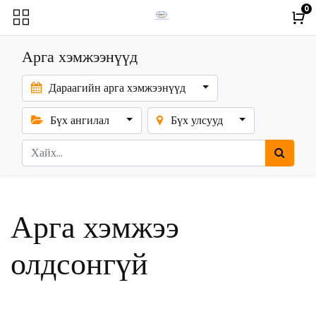
0
Арга хэмжээнүүд
Дараагийн арга хэмжээнүүд
Бүх ангилал
Бүх улсууд
Арга хэмжээ
олдсонгүй